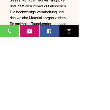
dieses T-Shirt ein echter Hingucker
und lässt dich immer gut aussehen.
Die hochwertige Verarbeitung und
das weiche Material sorgen zudem
für optimalen Tragekomfort, sodass
du dich den ganzen Tag über wohl
fühlst. Egal ob beim Surfen, beim
Spazierengehen oder beim
Entspannen in der Strandbar -
dieses T-Shirt ist vielseitig einsetzbar
und ein Must-Have für jeden Surf-
Liebhaber. Zeige deine Liebe zum
Surfen und zum Schweizer Lifestyle
mit diesem einzigartigen und
trendigen T-Shirt.
Impressum
Datenschutz