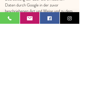
Daten durch Google in der zuvor
beschriebenen Art und Weise und zu dem
zuvor benannten Zweck einverstanden. Als
Nutzer dieser Website anerkennen Sie,
dass der Betreiber dieser Website, seine
Erfüllungsgehilfen, seine Vertreter,
verbundene Unternehmen, seine
Geschäftsführer, seine leitenden
Angestellten, seine Angestellten und seine
Gesellschafter keine Haftung in
Zusammenhang mit der Erhebung,
Übermittlung, Bearbeitung und
Auswertung der o.g. Daten übernehmen
und damit keinerlei diesbezügliche
Schadensersatzansprüche gegen diese
natürlichen und juristischen Personen
geltend gemacht werden können.